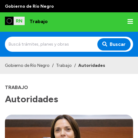
Gobierno de Río Negro
Trabajo
Buscar
Inicio
Gobierno de Río Negro
/
Trabajo
/
Autoridades
Institucional
TRABAJO
Funciones
Autoridades
Delegaciones
Autoridades
Normativas