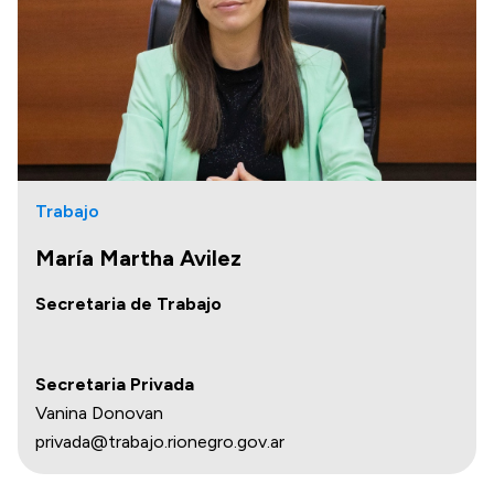
Transparencia
Presupuesto
Boletín Oficial
Compras y licitaciones
Consulta de expedientes
Trabajo
Consulta de pago a proveedores
María Martha Avilez
Convocatorias
Intranet
Secretaria de Trabajo
Login
Secretaria Privada
Vanina Donovan
privada@trabajo.rionegro.gov.ar